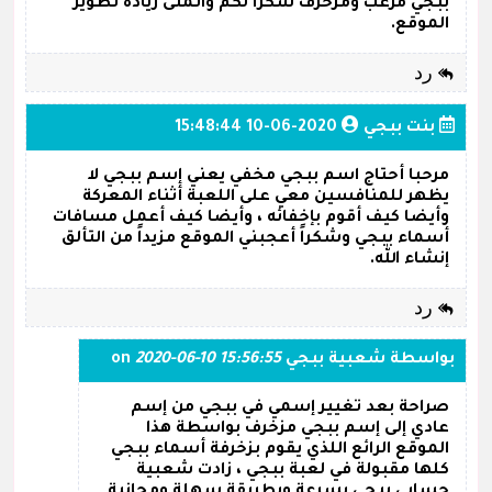
ببجي مرعب ومزخرف شكرا لكم واتمنى زيادة تطوير
الموقع.
رد
بنت ببجي
2020-06-10 15:48:44
مرحبا أحتاج اسم ببجي مخفي يعني إسم ببجي لا
يظهر للمنافسين معي على اللعبة أثناء المعركة
وأيضا كيف أقوم بإخفائه ، وأيضا كيف أعمل مسافات
أسماء ببجي وشكراً أعجبني الموقع مزيداً من التألق
إنشاء الله.
رد
بواسطة
شعبية ببجي
on
2020-06-10 15:56:55
صراحة بعد تغيير إسمي في ببجي من إسم
عادي إلى إسم ببجي مزخرف بواسطة هذا
الموقع الرائع اللذي يقوم بزخرفة أسماء ببجي
كلها مقبولة في لعبة ببجي ، زادت شعبية
حسابي ببجي بسرعة وبطريقة سهلة ومجانية