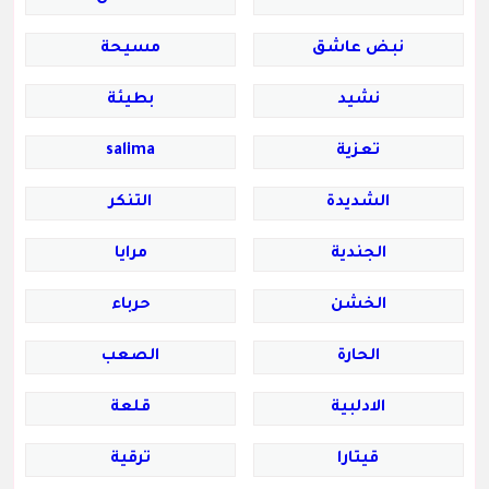
نبض عاشق
مسيحة
نشيد
بطيئة
تعزية
salima
الشديدة
التنكر
الجندية
مرايا
الخشن
حرباء
الحارة
الصعب
الادلبية
قلعة
قيتارا
ترقية