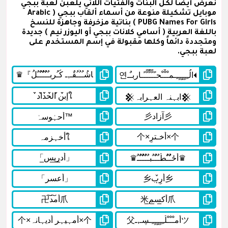
نعرض أيضا لكل البنات والفتيات اللائي يلعبن لعبة ببجي
موبايل تشكيلة منوعة من أسماء ألقاب ببجي ( Arabic
PUBG Names For Girls ) بناتية مزخرفة وجاهزة للنسخ
باللغة العربية ( أسامي كلانات ببجي أو اليوزر نيم ) جديدة
ومتجددة دائماً وكلها مقبولة في إسم المستخدم على
لعبة ببجي.