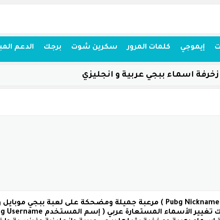
ت
إيموجي
كلمات المرور
سكرين شوت
برجك
الدعم المب
زخرفة اسماء ببجي عربية و انجليزي
( نك نيم ببجي Pubg Nicknames ) مرعبة جميلة ومضحكة على لعبة 
 تغيير الأسماء المستعارة عربي
( إسم المستخدم Pubg Username )