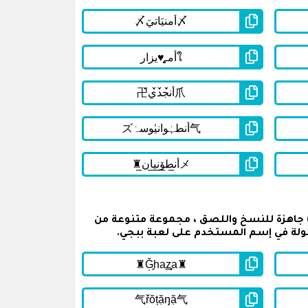
ي القائمة أسفله على اسماء ببجي مزخرفة مكتوبة باللغة انجليزية للشباب ( English PUBG Names For Boys ) جاهزة للنسخ واللصق ، مجموعة متنوعة من
ولة في إسم المستخدم على لعبة ببجي.