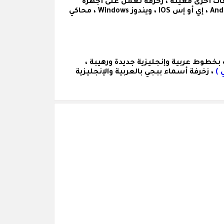
ات أخرى معينة ، زخرفة تعمل على أجهزة
الكمبيوتر والهواتف ( سامسونج Samsung ، آيفون Iphnoe ، هواوي Huawei ... ) وعلى مختلف الأنظمة ( اندرويد Android ، إي أو إس IOS ، ويندوز Windows ، محاكي
بخطوط عربية وإنجليزية جديدة ورهيبة ،
 )
، زخرفة أسماء ببجي بالعربية والإنجليزية