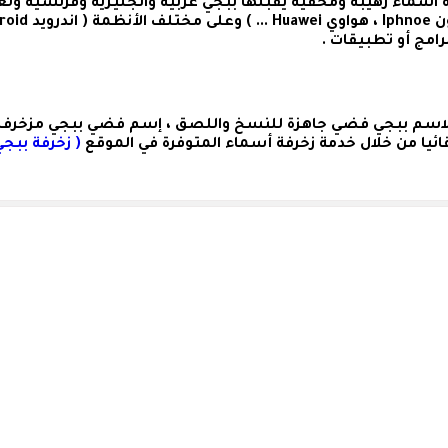
سماء رهيبة ومخفية يقبلها ببجي عربية وانجليزية وفرنسية ولغ
لاسم ببجي فضي
جاهزة للنسخ واللصق ،
إسم فضي ببجي مزخرف
ئيا من خلال خدمة زخرفة أسماء المتوفرة في الموقع
( زخرفة ببجي