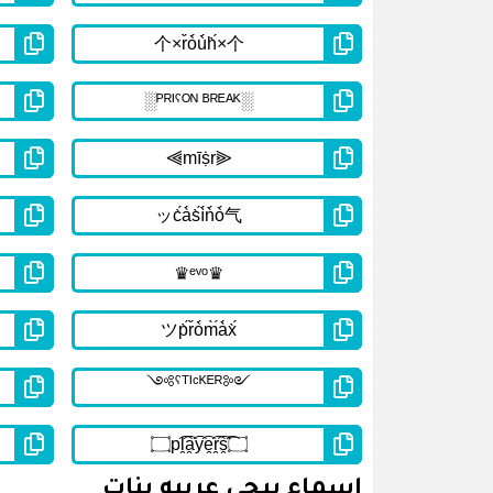
اسماء ببجي عربيه بنات