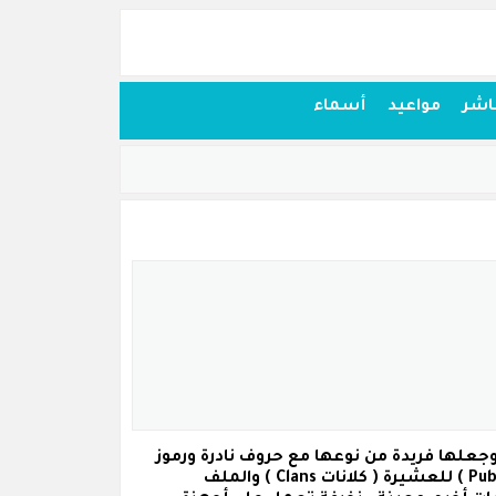
اشر
مواعيد
أسماء
ببجي موبايل وجعلها فريدة من نوعها مع حروف نادرة ورموز
للعشيرة
( كلانات Clans )
والملف