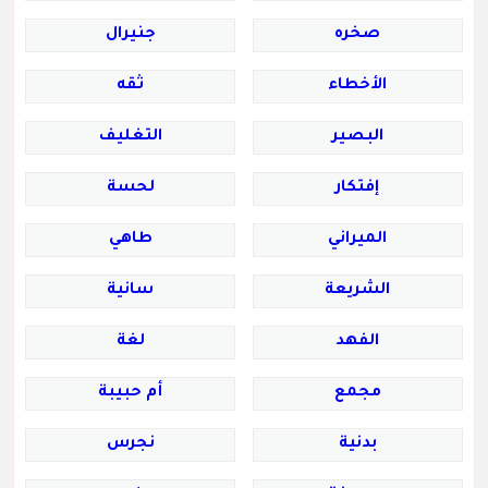
صخره
جنيرال
الأخطاء
ثقه
البصير
التغليف
إفتكار
لحسة
الميراني
طاهي
الشريعة
سانية
الفهد
لغة
مجمع
أم حبيبة
بدنية
نجرس