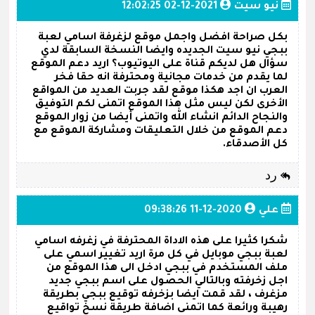
نيو سيت
2021-12-02 12:02:25
بكل صراحة افضل واجمل موقع لزغرفة اسامي لعبة
ببجي نيو سيت الجديده وايضا النسخة السابقة لدي
سؤال هل لديكم قناة على اليوتيوب؟ اريد دعم الموقع
لما يقدم من خدمات مجانية ومحترفة انه حقا فخر
العرب ان اجد هكذا موقع لقد جربت العديد من المواقع
الأخرى لكن ليس مثل هذا الموقع اتمنى لكم التوفيق
والنجاح الدائم انشاء الله واتمنى أيضا من زوار الموقع
دعم الموقع من خلال التعليقات ومشاركة الموقع مع
كل الأصدقاء.
رد
علي
2020-12-11 09:38:26
شكرا كثيرا على هذه الاداة المحترفة في زغرفه اسامي
لعبة ببجي موبايل في كل مرة اريد تغيير اسمي على
ملف المستخدم في ببجي ادخل الى هذا الموقع من
اجل زخرفته وبالتالي الحصول على اسم ببجي جديد
مزغرف ، لقد قمت ايضا بزخرفه توقيع ببجي بطريقة
رهيبة ورائعة كما اتمنى اضافة طريقة نسخ تواقيع