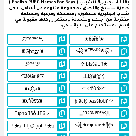
باللغة انجليزية للشباب ( English PUBG Names For Boys )
جاهزة للنسخ واللصق ، مجموعة متنوعة من أسامي ببجي
شباب إنجليزية مشهورة ومضحكة ومرعبة ومختلفة
مقترحة من أجلكم ومتجددة بإستمرار وكلها مقبولة في
إسم المستخدم على لعبة ببجي.