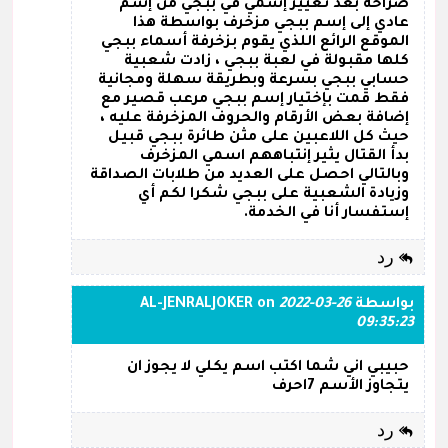
صراحة بعد تغيير إسمي في ببجي من إسم
عادي إلى إسم ببجي مزخرف بواسطة هذا
الموقع الرائع اللذي يقوم بزخرفة أسماء ببجي
كلها مقبولة في لعبة ببجي ، زادت شعبية
حسابي ببجي بسرعة وبطريقة سهلة ومجانية
فقط قمت بإختيار إسم ببجي مرعب قصير مع
إضافة بعض الأرقام والحروف المزخرفة عليه ،
حيث كل اللاعبين على مثن طائرة ببجي قبيل
بدأ القتال يثير إنتباههم اسمي المزخرف
وبالتالي احصل على العديد من طلابات الصداقة
وزيادة الشعبية على ببجي شكرا لكم أي
إستفسار أنا في الخدمة.
رد
بواسطة
2022-03-26
on
AL-JENRALJOKER
09:35:23
حبيبي اني شما اكتب اسم يكلي لا يجوز ان
يتجاوز الأسم 7احرف
رد