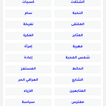
الشتلات
كسيات
النخبة
سام
الملتقى
نفيخة
المثابر
الفكرة
فهرية
إمرأة
شمس المحبة
إعادة
الحائط
المستفز
الشارع
العراقي الحر
المتابعين
الازياء
مفترس
سياسة