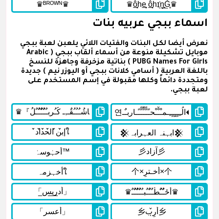
اسماء ببجي عربيه بنات
نعرض أيضا لكل البنات والفتيات اللائي يلعبن لعبة ببجي
موبايل تشكيلة منوعة من أسماء ألقاب ببجي ( Arabic
PUBG Names For Girls ) بناتية مزخرفة وجاهزة للنسخ
باللغة العربية ( أسامي كلانات ببجي أو اليوزر نيم ) جديدة
ومتجددة دائماً وكلها مقبولة في إسم المستخدم على
لعبة ببجي.