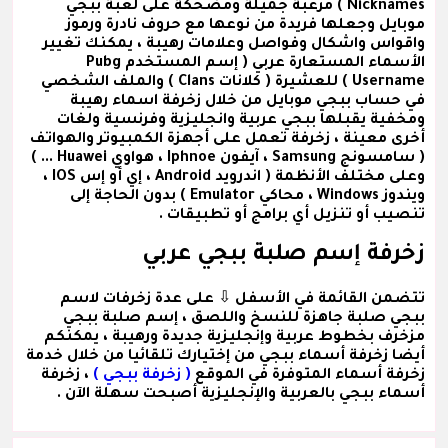
Nicknames ) مرعبة جميلة ومضحكة على لعبة ببجي
موبايل وجعلها فريدة من نوعها مع حروف نادرة ورموز
واقواس واشكال وفواصل وعلامات رهيبة ، يمكنك تغيير
الأسماء المستعارة عربي
( إسم المستخدم Pubg
Username )
للعشيرة
( كلانات Clans )
والملف الشخصي
في حساب ببجي موبايل من خلال زخرفة اسماء رهيبة
ومخفية يقبلها ببجي عربية وانجليزية وفرنسية ولغات
أخرى معينة ، زخرفة تعمل على أجهزة الكمبيوتر والهواتف
( سامسونج Samsung ، آيفون Iphnoe ، هواوي Huawei ... )
وعلى مختلف الأنظمة ( اندرويد Android ، إي أو إس IOS ،
ويندوز Windows ، محاكي Emulator ) بدون الحاجة إلى
تنصيب أو تنزيل أي برامج أو تطبيقات .
زخرفة إسم صلبة ببجي عربي
تتضمن القائمة في الأسفل ⇩ على عدة
زخرفات لاسم
ببجي صلبة
جاهزة للنسخ واللصق ،
إسم صلبة ببجي
مزخرف
بخطوط عربية وإنجليزية جديدة ورهيبة ، يمكنكم
أيضا زخرفة أسماء ببجي من إختيارك تلقائيا من خلال خدمة
زخرفة أسماء المتوفرة في الموقع
( زخرفة ببجي )
، زخرفة
أسماء ببجي بالعربية والإنجليزية أصبحت سهلة الآن .