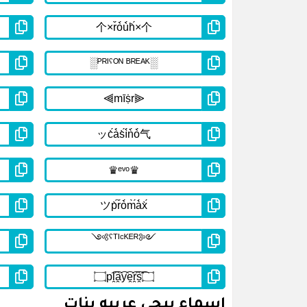
اسماء ببجي عربيه بنات