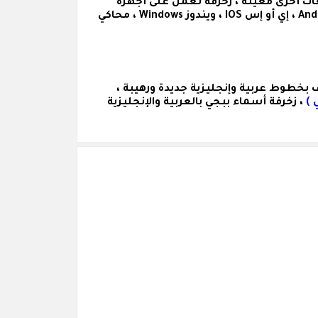
ات أخرى معينة ، زخرفة تعمل على أجهزة
الكمبيوتر والهواتف ( سامسونج Samsung ، آيفون Iphnoe ، هواوي Huawei ... ) وعلى مختلف الأنظمة ( اندرويد Android ، إي أو إس IOS ، ويندوز Windows ، محاكي
ف
بخطوط عربية وإنجليزية جديدة ورهيبة ،
 )
، زخرفة أسماء ببجي بالعربية والإنجليزية