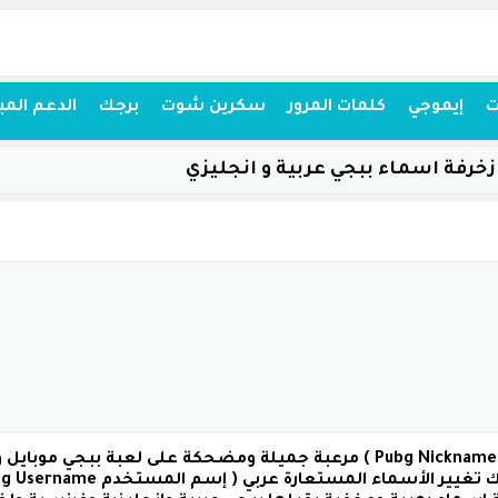
ت
إيموجي
كلمات المرور
سكرين شوت
برجك
الدعم المب
زخرفة اسماء ببجي عربية و انجليزي
( نك نيم ببجي Pubg Nicknames ) مرعبة جميلة ومضحكة على لعبة 
 تغيير الأسماء المستعارة عربي
( إسم المستخدم Pubg Username )