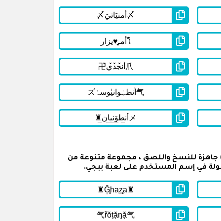
ي القائمة أسفله على اسماء ببجي مزخرفة مكتوبة باللغة انجليزية للشباب ( English PUBG Names For Boys ) جاهزة للنسخ واللصق ، مجموعة متنوعة من
ولة في إسم المستخدم على لعبة ببجي.