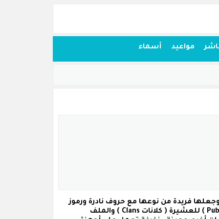
اشر
مواعيد
أسماء
ببجي موبايل وجعلها فريدة من نوعها مع حروف نادرة ورموز
للعشيرة
( كلانات Clans )
والملف