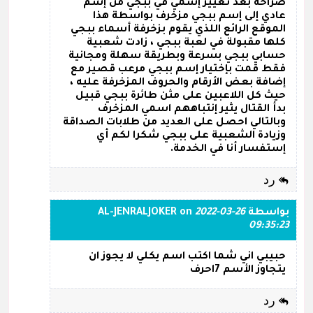
صراحة بعد تغيير إسمي في ببجي من إسم
عادي إلى إسم ببجي مزخرف بواسطة هذا
الموقع الرائع اللذي يقوم بزخرفة أسماء ببجي
كلها مقبولة في لعبة ببجي ، زادت شعبية
حسابي ببجي بسرعة وبطريقة سهلة ومجانية
فقط قمت بإختيار إسم ببجي مرعب قصير مع
إضافة بعض الأرقام والحروف المزخرفة عليه ،
حيث كل اللاعبين على مثن طائرة ببجي قبيل
بدأ القتال يثير إنتباههم اسمي المزخرف
وبالتالي احصل على العديد من طلابات الصداقة
وزيادة الشعبية على ببجي شكرا لكم أي
إستفسار أنا في الخدمة.
رد
بواسطة
2022-03-26
on
AL-JENRALJOKER
09:35:23
حبيبي اني شما اكتب اسم يكلي لا يجوز ان
يتجاوز الأسم 7احرف
رد