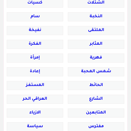
الشتلات
كسيات
النخبة
سام
الملتقى
نفيخة
المثابر
الفكرة
فهرية
إمرأة
شمس المحبة
إعادة
الحائط
المستفز
الشارع
العراقي الحر
المتابعين
الازياء
مفترس
سياسة