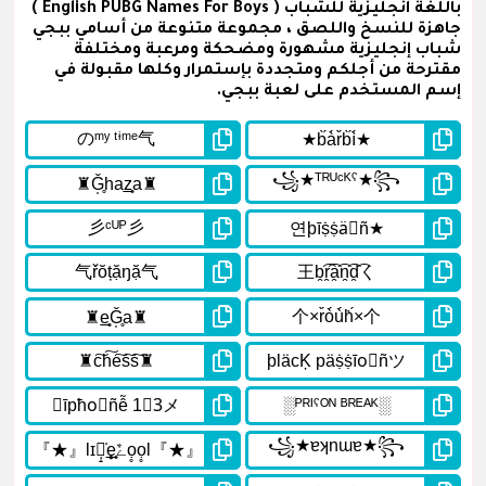
باللغة انجليزية للشباب ( English PUBG Names For Boys )
جاهزة للنسخ واللصق ، مجموعة متنوعة من أسامي ببجي
شباب إنجليزية مشهورة ومضحكة ومرعبة ومختلفة
مقترحة من أجلكم ومتجددة بإستمرار وكلها مقبولة في
إسم المستخدم على لعبة ببجي.