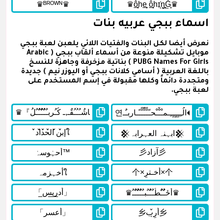
اسماء ببجي عربيه بنات
نعرض أيضا لكل البنات والفتيات اللائي يلعبن لعبة ببجي
موبايل تشكيلة منوعة من أسماء ألقاب ببجي ( Arabic
PUBG Names For Girls ) بناتية مزخرفة وجاهزة للنسخ
باللغة العربية ( أسامي كلانات ببجي أو اليوزر نيم ) جديدة
ومتجددة دائماً وكلها مقبولة في إسم المستخدم على
لعبة ببجي.