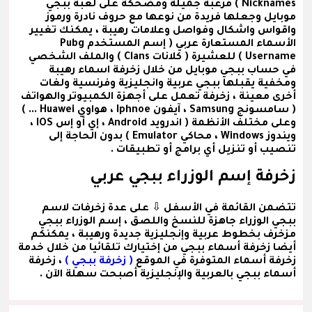
Nicknames ) مرعبة جميلة ومضحكة على لعبة ببجي
موبايل وجعلها فريدة من نوعها مع حروف نادرة ورموز
واقواس واشكال وفواصل وعلامات رهيبة ، يمكنك تغيير
الأسماء المستعارة عربي
( إسم المستخدم Pubg
Username )
للعشيرة
( كلانات Clans )
والملف الشخصي
في حساب ببجي موبايل من خلال زخرفة اسماء رهيبة
ومخفية يقبلها ببجي عربية وانجليزية وفرنسية ولغات
أخرى معينة ، زخرفة تعمل على أجهزة الكمبيوتر والهواتف
( سامسونج Samsung ، آيفون Iphnoe ، هواوي Huawei ... )
وعلى مختلف الأنظمة ( اندرويد Android ، إي أو إس IOS ،
ويندوز Windows ، محاكي Emulator ) بدون الحاجة إلى
تنصيب أو تنزيل أي برامج أو تطبيقات .
زخرفة إسم الوزراء ببجي عربي
تتضمن القائمة في الأسفل ⇩ على عدة
زخرفات لاسم
ببجي الوزراء
جاهزة للنسخ واللصق ،
إسم الوزراء ببجي
مزخرف
بخطوط عربية وإنجليزية جديدة ورهيبة ، يمكنكم
أيضا زخرفة أسماء ببجي من إختيارك تلقائيا من خلال خدمة
زخرفة أسماء المتوفرة في الموقع
( زخرفة ببجي )
، زخرفة
أسماء ببجي بالعربية والإنجليزية أصبحت سهلة الآن .