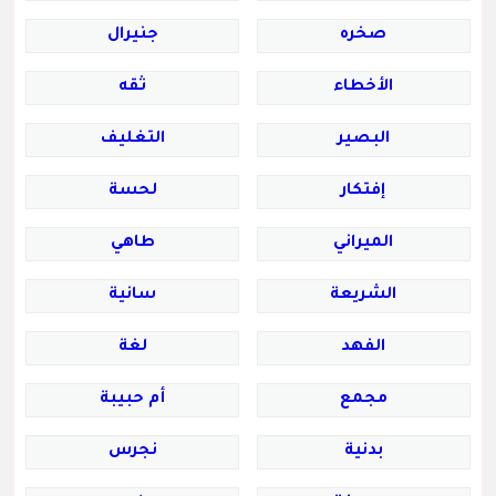
صخره
جنيرال
الأخطاء
ثقه
البصير
التغليف
إفتكار
لحسة
الميراني
طاهي
الشريعة
سانية
الفهد
لغة
مجمع
أم حبيبة
بدنية
نجرس