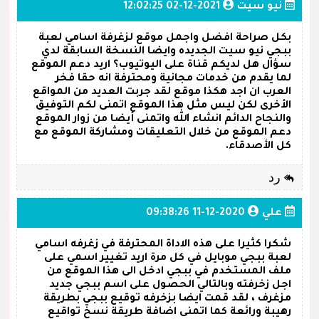
نيو سيت
2021-12-02 12:02:25
بكل صراحة افضل واجمل موقع لزغرفة اسامي لعبة
ببجي نيو سيت الجديده وايضا النسخة السابقة لدي
سؤال هل لديكم قناة على اليوتيوب؟ اريد دعم الموقع
لما يقدم من خدمات مجانية ومحترفة انه حقا فخر
العرب ان اجد هكذا موقع لقد جربت العديد من المواقع
الأخرى لكن ليس مثل هذا الموقع اتمنى لكم التوفيق
والنجاح الدائم انشاء الله واتمنى أيضا من زوار الموقع
دعم الموقع من خلال التعليقات ومشاركة الموقع مع
كل الأصدقاء.
رد
علي
2020-12-11 09:38:26
شكرا كثيرا على هذه الاداة المحترفة في زغرفه اسامي
لعبة ببجي موبايل في كل مرة اريد تغيير اسمي على
ملف المستخدم في ببجي ادخل الى هذا الموقع من
اجل زخرفته وبالتالي الحصول على اسم ببجي جديد
مزغرف ، لقد قمت ايضا بزخرفه توقيع ببجي بطريقة
رهيبة ورائعة كما اتمنى اضافة طريقة نسخ تواقيع