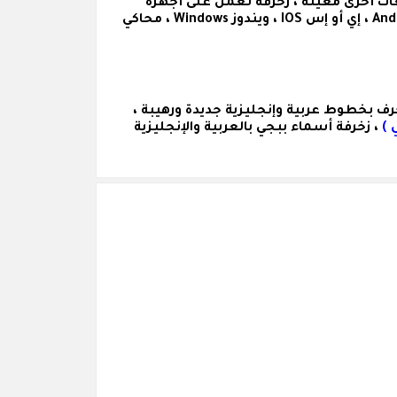
ات أخرى معينة ، زخرفة تعمل على أجهزة
الكمبيوتر والهواتف ( سامسونج Samsung ، آيفون Iphnoe ، هواوي Huawei ... ) وعلى مختلف الأنظمة ( اندرويد Android ، إي أو إس IOS ، ويندوز Windows ، محاكي
رف
بخطوط عربية وإنجليزية جديدة ورهيبة ،
 )
، زخرفة أسماء ببجي بالعربية والإنجليزية