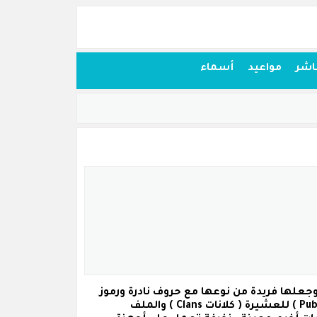
اشر
مواعيد
أسماء
ببجي موبايل وجعلها فريدة من نوعها مع حروف نادرة ورموز
للعشيرة
( كلانات Clans )
والملف