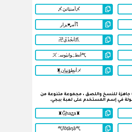
ي القائمة أسفله على اسماء ببجي مزخرفة مكتوبة باللغة انجليزية للشباب ( English PUBG Names For Boys ) جاهزة للنسخ واللصق ، مجموعة متنوعة من
ولة في إسم المستخدم على لعبة ببجي.