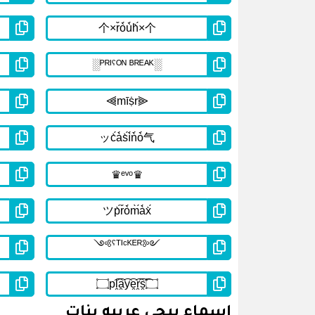
اسماء ببجي عربيه بنات