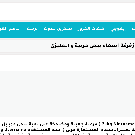
ت
إيموجي
كلمات المرور
سكرين شوت
برجك
الدعم المب
زخرفة اسماء ببجي عربية و انجليزي
( نك نيم ببجي Pubg Nicknames ) مرعبة جميلة ومضحكة على لعبة 
 تغيير الأسماء المستعارة عربي
( إسم المستخدم Pubg Username )