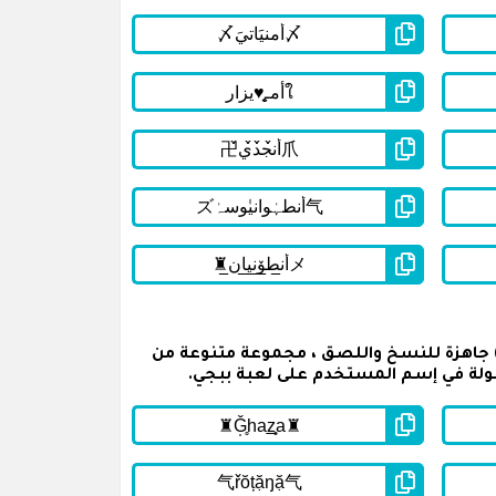
ي القائمة أسفله على اسماء ببجي مزخرفة مكتوبة باللغة انجليزية للشباب ( English PUBG Names For Boys ) جاهزة للنسخ واللصق ، مجموعة متنوعة من
ولة في إسم المستخدم على لعبة ببجي.