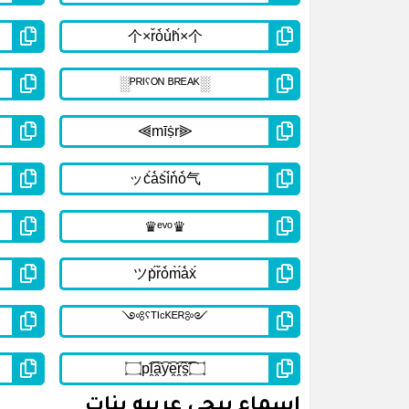
اسماء ببجي عربيه بنات