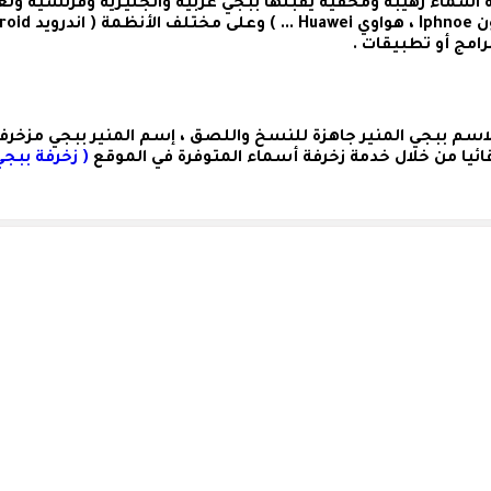
سماء رهيبة ومخفية يقبلها ببجي عربية وانجليزية وفرنسية ولغ
اسم ببجي المنير
جاهزة للنسخ واللصق ،
إسم المنير ببجي مزخرف
ئيا من خلال خدمة زخرفة أسماء المتوفرة في الموقع
( زخرفة ببجي