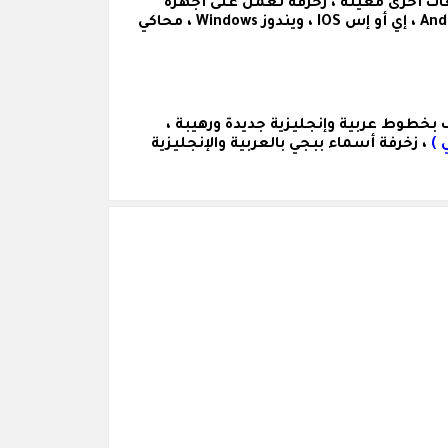
ات أخرى معينة ، زخرفة تعمل على أجهزة
الكمبيوتر والهواتف ( سامسونج Samsung ، آيفون Iphnoe ، هواوي Huawei ... ) وعلى مختلف الأنظمة ( اندرويد Android ، إي أو إس IOS ، ويندوز Windows ، محاكي
بخطوط عربية وإنجليزية جديدة ورهيبة ،
 )
، زخرفة أسماء ببجي بالعربية والإنجليزية