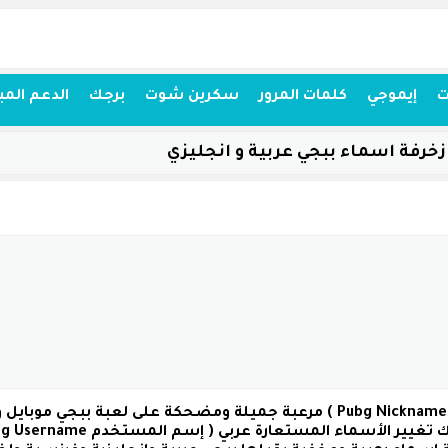
ت
إيموجي
كلمات المرور
سكرين شوت
برجك
الدعم المب
زخرفة اسماء ببجي عربية و انجليزي
( نك نيم ببجي Pubg Nicknames ) مرعبة جميلة ومضحكة على لعبة 
 تغيير الأسماء المستعارة عربي
( إسم المستخدم Pubg Username )