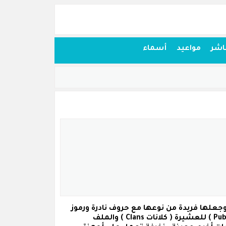
اشر
مواعيد
أسماء
ببجي موبايل وجعلها فريدة من نوعها مع حروف نادرة ورموز
للعشيرة
( كلانات Clans )
والملف