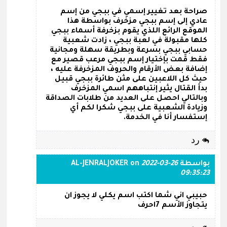
صراحة بعد تغيير إسمي في ببجي من إسم
عادي إلى إسم ببجي مزخرف بواسطة هذا
الموقع الرائع اللذي يقوم بزخرفة أسماء ببجي
كلها مقبولة في لعبة ببجي ، زادت شعبية
حسابي ببجي بسرعة وبطريقة سهلة ومجانية
فقط قمت بإختيار إسم ببجي مرعب قصير مع
إضافة بعض الأرقام والحروف المزخرفة عليه ،
حيث كل اللاعبين على مثن طائرة ببجي قبيل
بدأ القتال يثير إنتباههم اسمي المزخرف
وبالتالي احصل على العديد من طلابات الصداقة
وزيادة الشعبية على ببجي شكرا لكم أي
إستفسار أنا في الخدمة.
رد
بواسطة
2022-03-26
on
AL-JENRALJOKER
09:35:23
حبيبي اني شما اكتب اسم يكلي لا يجوز ان
يتجاوز الأسم 7احرف