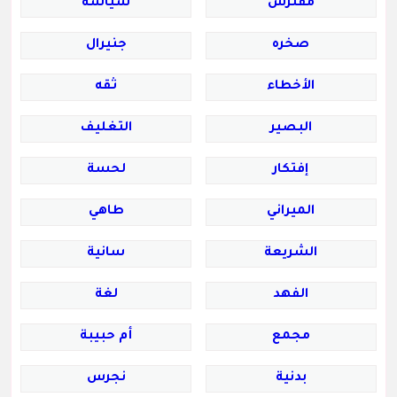
مفترس
سياسة
صخره
جنيرال
الأخطاء
ثقه
البصير
التغليف
إفتكار
لحسة
الميراني
طاهي
الشريعة
سانية
الفهد
لغة
مجمع
أم حبيبة
بدنية
نجرس