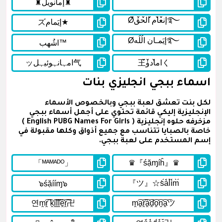
اسماء ببجي انجليزي بنات
لكل بنت تعشق لعبة ببجي وبالخصوص الأسماء
الإنجليزية إليكي قائمة تحتوي على أجمل أسماء ببجي
مزخرفه حلوه إنجليزية ( English PUBG Names For Girls )
خاصة بالصبايا تتناسب مع جميع أذواق وكلها مقبولة في
إسم المستخدم على لعبة ببجي.