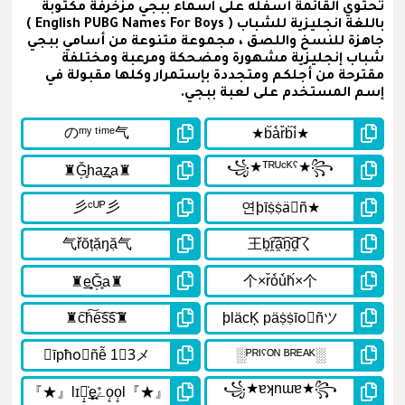
تحتوي القائمة أسفله على اسماء ببجي مزخرفة مكتوبة
باللغة انجليزية للشباب ( English PUBG Names For Boys )
جاهزة للنسخ واللصق ، مجموعة متنوعة من أسامي ببجي
شباب إنجليزية مشهورة ومضحكة ومرعبة ومختلفة
مقترحة من أجلكم ومتجددة بإستمرار وكلها مقبولة في
إسم المستخدم على لعبة ببجي.