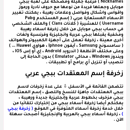
Nicknames ) مرعبة جميلة ومضحكة على لعبة ببجي
موبايل وجعلها فريدة من نوعها مع حروف نادرة ورموز
واقواس واشكال وفواصل وعلامات رهيبة ، يمكنك تغيير
الأسماء المستعارة عربي
( إسم المستخدم Pubg
Username )
للعشيرة
( كلانات Clans )
والملف الشخصي
في حساب ببجي موبايل من خلال زخرفة اسماء رهيبة
ومخفية يقبلها ببجي عربية وانجليزية وفرنسية ولغات
أخرى معينة ، زخرفة تعمل على أجهزة الكمبيوتر والهواتف
( سامسونج Samsung ، آيفون Iphnoe ، هواوي Huawei ... )
وعلى مختلف الأنظمة ( اندرويد Android ، إي أو إس IOS ،
ويندوز Windows ، محاكي Emulator ) بدون الحاجة إلى
تنصيب أو تنزيل أي برامج أو تطبيقات .
زخرفة إسم المعتقدات ببجي عربي
تتضمن القائمة في الأسفل ⇩ على عدة
زخرفات لاسم
ببجي المعتقدات
جاهزة للنسخ واللصق ،
إسم المعتقدات
ببجي مزخرف
بخطوط عربية وإنجليزية جديدة ورهيبة ،
يمكنكم أيضا زخرفة أسماء ببجي من إختيارك تلقائيا من
خلال خدمة زخرفة أسماء المتوفرة في الموقع
( زخرفة ببجي
)
، زخرفة أسماء ببجي بالعربية والإنجليزية أصبحت سهلة
الآن .