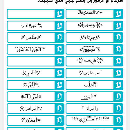
الأرقام أو الرموز إلى إسم ببجي الذي أعجبك.