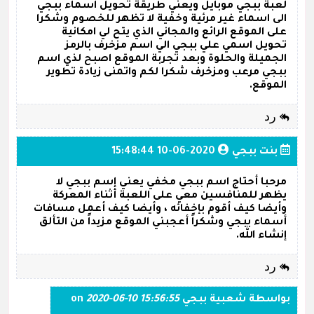
لعبة ببجي موبايل ويعني طريقة تحويل اسماء ببجي
الى اسماء غير مرئية وخفية لا تظهر للخصوم وشكرا
على الموقع الرائع والمجاني الذي يتح لي امكانية
تحويل اسمي علي ببجي الي اسم مزخرف بالرمز
الجميلة والحلوة وبعد تجربة الموقع اصبح لذي اسم
ببجي مرعب ومزخرف شكرا لكم واتمنى زيادة تطوير
الموقع.
رد
بنت ببجي
2020-06-10 15:48:44
مرحبا أحتاج اسم ببجي مخفي يعني إسم ببجي لا
يظهر للمنافسين معي على اللعبة أثناء المعركة
وأيضا كيف أقوم بإخفائه ، وأيضا كيف أعمل مسافات
أسماء ببجي وشكراً أعجبني الموقع مزيداً من التألق
إنشاء الله.
رد
بواسطة
شعبية ببجي
on
2020-06-10 15:56:55