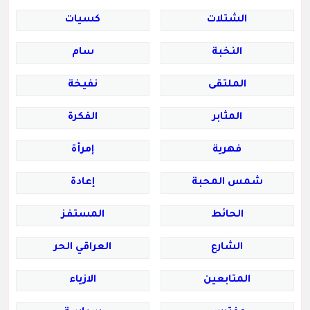
الشتلات
كسيات
النخبة
سام
الملتقى
نفيخة
المثابر
الفكرة
فهرية
إمرأة
شمس المحبة
إعادة
الحائط
المستفز
الشارع
العراقي الحر
المتابعين
الازياء