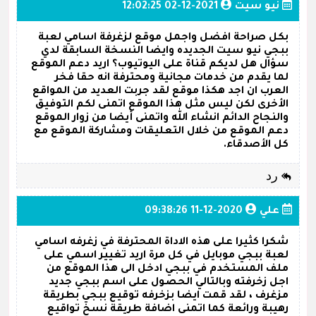
نيو سيت
2021-12-02 12:02:25
بكل صراحة افضل واجمل موقع لزغرفة اسامي لعبة
ببجي نيو سيت الجديده وايضا النسخة السابقة لدي
سؤال هل لديكم قناة على اليوتيوب؟ اريد دعم الموقع
لما يقدم من خدمات مجانية ومحترفة انه حقا فخر
العرب ان اجد هكذا موقع لقد جربت العديد من المواقع
الأخرى لكن ليس مثل هذا الموقع اتمنى لكم التوفيق
والنجاح الدائم انشاء الله واتمنى أيضا من زوار الموقع
دعم الموقع من خلال التعليقات ومشاركة الموقع مع
كل الأصدقاء.
رد
علي
2020-12-11 09:38:26
شكرا كثيرا على هذه الاداة المحترفة في زغرفه اسامي
لعبة ببجي موبايل في كل مرة اريد تغيير اسمي على
ملف المستخدم في ببجي ادخل الى هذا الموقع من
اجل زخرفته وبالتالي الحصول على اسم ببجي جديد
مزغرف ، لقد قمت ايضا بزخرفه توقيع ببجي بطريقة
رهيبة ورائعة كما اتمنى اضافة طريقة نسخ تواقيع