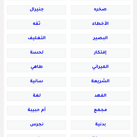
صخره
جنيرال
الأخطاء
ثقه
البصير
التغليف
إفتكار
لحسة
الميراني
طاهي
الشريعة
سانية
الفهد
لغة
مجمع
أم حبيبة
بدنية
نجرس