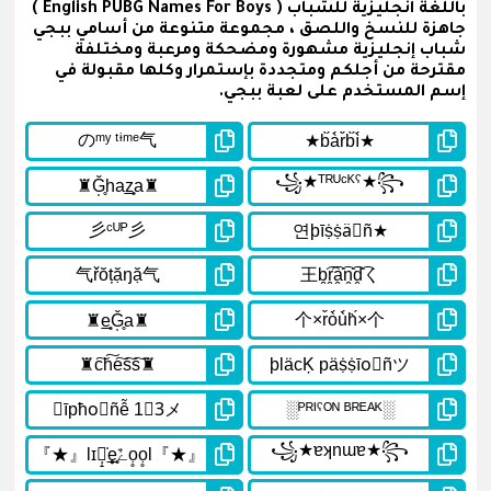
باللغة انجليزية للشباب ( English PUBG Names For Boys )
جاهزة للنسخ واللصق ، مجموعة متنوعة من أسامي ببجي
شباب إنجليزية مشهورة ومضحكة ومرعبة ومختلفة
مقترحة من أجلكم ومتجددة بإستمرار وكلها مقبولة في
إسم المستخدم على لعبة ببجي.