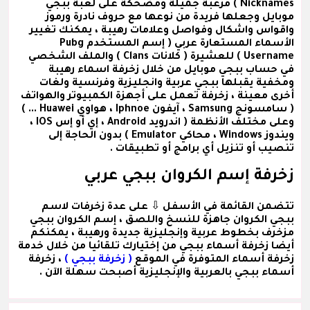
Nicknames ) مرعبة جميلة ومضحكة على لعبة ببجي
موبايل وجعلها فريدة من نوعها مع حروف نادرة ورموز
واقواس واشكال وفواصل وعلامات رهيبة ، يمكنك تغيير
الأسماء المستعارة عربي
( إسم المستخدم Pubg
Username )
للعشيرة
( كلانات Clans )
والملف الشخصي
في حساب ببجي موبايل من خلال زخرفة اسماء رهيبة
ومخفية يقبلها ببجي عربية وانجليزية وفرنسية ولغات
أخرى معينة ، زخرفة تعمل على أجهزة الكمبيوتر والهواتف
( سامسونج Samsung ، آيفون Iphnoe ، هواوي Huawei ... )
وعلى مختلف الأنظمة ( اندرويد Android ، إي أو إس IOS ،
ويندوز Windows ، محاكي Emulator ) بدون الحاجة إلى
تنصيب أو تنزيل أي برامج أو تطبيقات .
زخرفة إسم الكروان ببجي عربي
تتضمن القائمة في الأسفل ⇩ على عدة
زخرفات لاسم
ببجي الكروان
جاهزة للنسخ واللصق ،
إسم الكروان ببجي
مزخرف
بخطوط عربية وإنجليزية جديدة ورهيبة ، يمكنكم
أيضا زخرفة أسماء ببجي من إختيارك تلقائيا من خلال خدمة
زخرفة أسماء المتوفرة في الموقع
( زخرفة ببجي )
، زخرفة
أسماء ببجي بالعربية والإنجليزية أصبحت سهلة الآن .