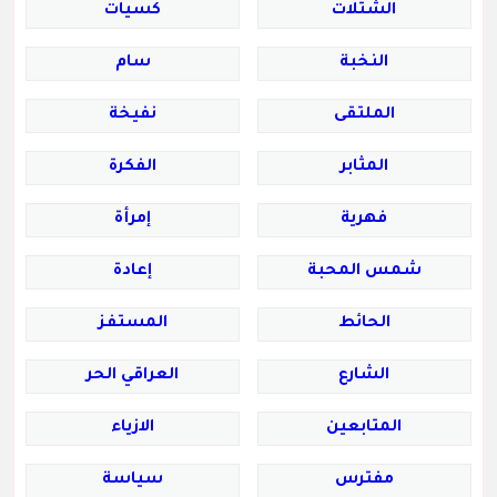
الشتلات
كسيات
النخبة
سام
الملتقى
نفيخة
المثابر
الفكرة
فهرية
إمرأة
شمس المحبة
إعادة
الحائط
المستفز
الشارع
العراقي الحر
المتابعين
الازياء
مفترس
سياسة