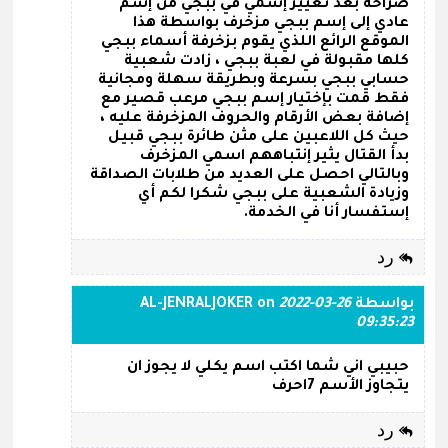
صراحة بعد تغيير إسمي في ببجي من إسم
عادي إلى إسم ببجي مزخرف بواسطة هذا
الموقع الرائع اللذي يقوم بزخرفة أسماء ببجي
كلها مقبولة في لعبة ببجي ، زادت شعبية
حسابي ببجي بسرعة وبطريقة سهلة ومجانية
فقط قمت بإختيار إسم ببجي مرعب قصير مع
إضافة بعض الأرقام والحروف المزخرفة عليه ،
حيث كل اللاعبين على مثن طائرة ببجي قبيل
بدأ القتال يثير إنتباههم اسمي المزخرف
وبالتالي احصل على العديد من طلابات الصداقة
وزيادة الشعبية على ببجي شكرا لكم أي
إستفسار أنا في الخدمة.
رد
بواسطة
2022-03-26
on
AL-JENRALJOKER
09:35:23
حبيبي اني شما اكتب اسم يكلي لا يجوز ان
يتجاوز الأسم 7احرف
رد