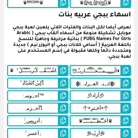
اسماء ببجي عربيه بنات
نعرض أيضا لكل البنات والفتيات اللائي يلعبن لعبة ببجي
موبايل تشكيلة منوعة من أسماء ألقاب ببجي ( Arabic
PUBG Names For Girls ) بناتية مزخرفة وجاهزة للنسخ
باللغة العربية ( أسامي كلانات ببجي أو اليوزر نيم ) جديدة
ومتجددة دائماً وكلها مقبولة في إسم المستخدم على
لعبة ببجي.