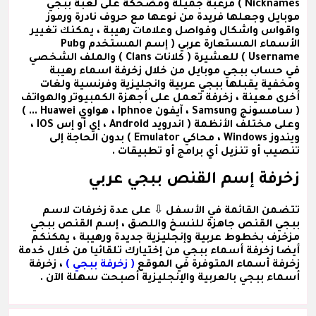
Nicknames ) مرعبة جميلة ومضحكة على لعبة ببجي
موبايل وجعلها فريدة من نوعها مع حروف نادرة ورموز
واقواس واشكال وفواصل وعلامات رهيبة ، يمكنك تغيير
الأسماء المستعارة عربي
( إسم المستخدم Pubg
Username )
للعشيرة
( كلانات Clans )
والملف الشخصي
في حساب ببجي موبايل من خلال زخرفة اسماء رهيبة
ومخفية يقبلها ببجي عربية وانجليزية وفرنسية ولغات
أخرى معينة ، زخرفة تعمل على أجهزة الكمبيوتر والهواتف
( سامسونج Samsung ، آيفون Iphnoe ، هواوي Huawei ... )
وعلى مختلف الأنظمة ( اندرويد Android ، إي أو إس IOS ،
ويندوز Windows ، محاكي Emulator ) بدون الحاجة إلى
تنصيب أو تنزيل أي برامج أو تطبيقات .
زخرفة إسم القنص ببجي عربي
تتضمن القائمة في الأسفل ⇩ على عدة
زخرفات لاسم
ببجي القنص
جاهزة للنسخ واللصق ،
إسم القنص ببجي
مزخرف
بخطوط عربية وإنجليزية جديدة ورهيبة ، يمكنكم
أيضا زخرفة أسماء ببجي من إختيارك تلقائيا من خلال خدمة
زخرفة أسماء المتوفرة في الموقع
( زخرفة ببجي )
، زخرفة
أسماء ببجي بالعربية والإنجليزية أصبحت سهلة الآن .