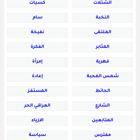
الشتلات
كسيات
النخبة
سام
الملتقى
نفيخة
المثابر
الفكرة
فهرية
إمرأة
شمس المحبة
إعادة
الحائط
المستفز
الشارع
العراقي الحر
المتابعين
الازياء
مفترس
سياسة