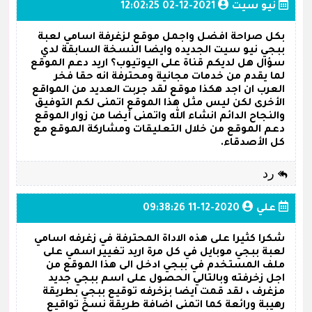
نيو سيت
2021-12-02 12:02:25
بكل صراحة افضل واجمل موقع لزغرفة اسامي لعبة
ببجي نيو سيت الجديده وايضا النسخة السابقة لدي
سؤال هل لديكم قناة على اليوتيوب؟ اريد دعم الموقع
لما يقدم من خدمات مجانية ومحترفة انه حقا فخر
العرب ان اجد هكذا موقع لقد جربت العديد من المواقع
الأخرى لكن ليس مثل هذا الموقع اتمنى لكم التوفيق
والنجاح الدائم انشاء الله واتمنى أيضا من زوار الموقع
دعم الموقع من خلال التعليقات ومشاركة الموقع مع
كل الأصدقاء.
رد
علي
2020-12-11 09:38:26
شكرا كثيرا على هذه الاداة المحترفة في زغرفه اسامي
لعبة ببجي موبايل في كل مرة اريد تغيير اسمي على
ملف المستخدم في ببجي ادخل الى هذا الموقع من
اجل زخرفته وبالتالي الحصول على اسم ببجي جديد
مزغرف ، لقد قمت ايضا بزخرفه توقيع ببجي بطريقة
رهيبة ورائعة كما اتمنى اضافة طريقة نسخ تواقيع