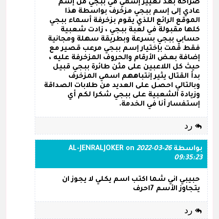
صراحة بعد تغيير إسمي في ببجي من إسم
عادي إلى إسم ببجي مزخرف بواسطة هذا
الموقع الرائع اللذي يقوم بزخرفة أسماء ببجي
كلها مقبولة في لعبة ببجي ، زادت شعبية
حسابي ببجي بسرعة وبطريقة سهلة ومجانية
فقط قمت بإختيار إسم ببجي مرعب قصير مع
إضافة بعض الأرقام والحروف المزخرفة عليه ،
حيث كل اللاعبين على مثن طائرة ببجي قبيل
بدأ القتال يثير إنتباههم اسمي المزخرف
وبالتالي احصل على العديد من طلابات الصداقة
وزيادة الشعبية على ببجي شكرا لكم أي
إستفسار أنا في الخدمة.
رد
بواسطة
2022-03-26
on
AL-JENRALJOKER
09:35:23
حبيبي اني شما اكتب اسم يكلي لا يجوز ان
يتجاوز الأسم 7احرف
رد