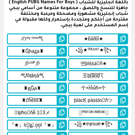
باللغة انجليزية للشباب ( English PUBG Names For Boys )
جاهزة للنسخ واللصق ، مجموعة متنوعة من أسامي ببجي
شباب إنجليزية مشهورة ومضحكة ومرعبة ومختلفة
مقترحة من أجلكم ومتجددة بإستمرار وكلها مقبولة في
إسم المستخدم على لعبة ببجي.