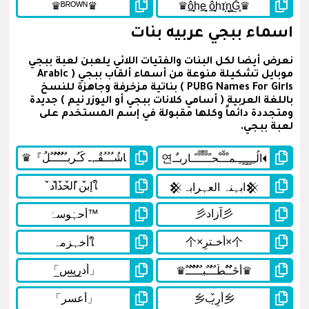
اسماء ببجي عربيه بنات
نعرض أيضا لكل البنات والفتيات اللائي يلعبن لعبة ببجي
موبايل تشكيلة منوعة من أسماء ألقاب ببجي ( Arabic
PUBG Names For Girls ) بناتية مزخرفة وجاهزة للنسخ
باللغة العربية ( أسامي كلانات ببجي أو اليوزر نيم ) جديدة
ومتجددة دائماً وكلها مقبولة في إسم المستخدم على
لعبة ببجي.