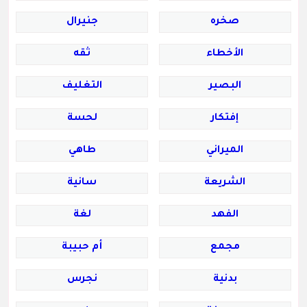
صخره
جنيرال
الأخطاء
ثقه
البصير
التغليف
إفتكار
لحسة
الميراني
طاهي
الشريعة
سانية
الفهد
لغة
مجمع
أم حبيبة
بدنية
نجرس