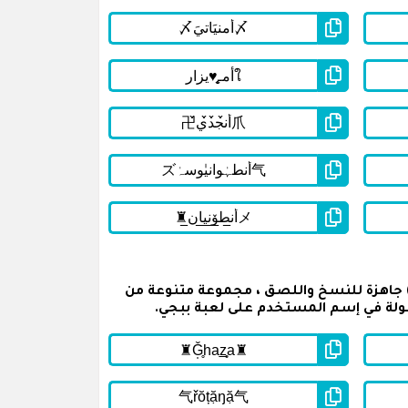
ي القائمة أسفله على اسماء ببجي مزخرفة مكتوبة باللغة انجليزية للشباب ( English PUBG Names For Boys ) جاهزة للنسخ واللصق ، مجموعة متنوعة من
ولة في إسم المستخدم على لعبة ببجي.