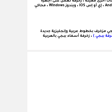
ات أخرى معينة ، زخرفة تعمل على أجهزة
الكمبيوتر والهواتف ( سامسونج Samsung ، آيفون Iphnoe ، هواوي Huawei ... ) وعلى مختلف الأنظمة ( اندرويد Android ، إي أو إس IOS ، ويندوز Windows ، محاكي
جي مزخرف
بخطوط عربية وإنجليزية جديدة
رفة ببجي )
، زخرفة أسماء ببجي بالعربية