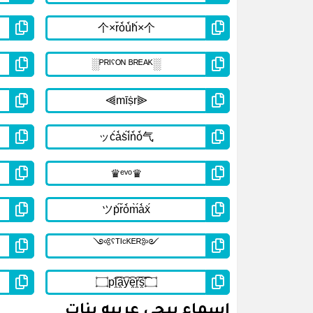
اسماء ببجي عربيه بنات