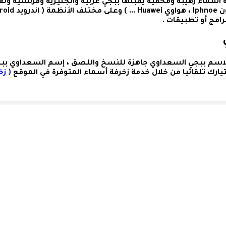
سماء رهيبة ومخفية يقبلها ببجي عربية وانجليزية وفرنسية ولغ
لاسم ببجي السعداوي
جاهزة للنسخ واللصق ،
إسم السعداوي بب
يارك تلقائيا من خلال خدمة زخرفة أسماء المتوفرة في الموقع
( زخ