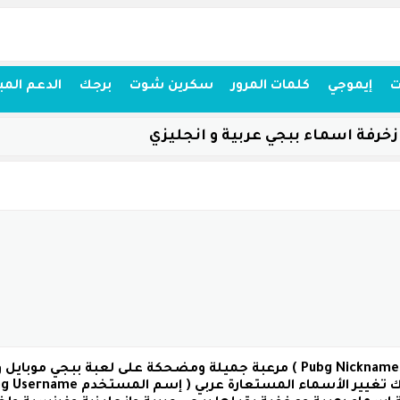
ت
إيموجي
كلمات المرور
سكرين شوت
برجك
الدعم المب
زخرفة اسماء ببجي عربية و انجليزي
( نك نيم ببجي Pubg Nicknames ) مرعبة جميلة ومضحكة على لعبة 
 تغيير الأسماء المستعارة عربي
( إسم المستخدم Pubg Username )