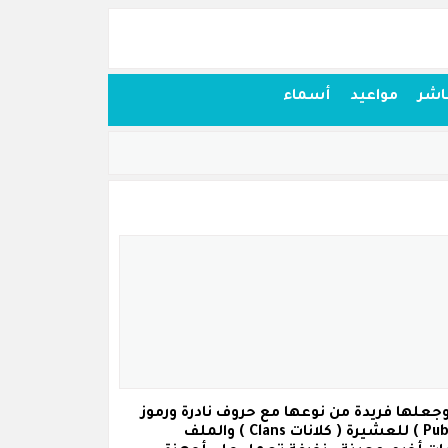
اشر
مواعيد
أسماء
ببجي موبايل وجعلها فريدة من نوعها مع حروف نادرة ورموز
للعشيرة
( كلانات Clans )
والملف