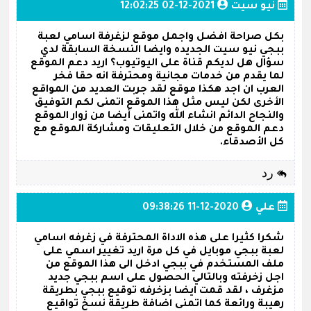
نيو سيت
2021-12-02 12:02:25
بكل صراحة افضل واجمل موقع لزغرفة اسامي لعبة
ببجي نيو سيت الجديده وايضا النسخة السابقة لدي
سؤال هل لديكم قناة على اليوتيوب؟ اريد دعم الموقع
لما يقدم من خدمات مجانية ومحترفة انه حقا فخر
العرب ان اجد هكذا موقع لقد جربت العديد من المواقع
الأخرى لكن ليس مثل هذا الموقع اتمنى لكم التوفيق
والنجاح الدائم انشاء الله واتمنى أيضا من زوار الموقع
دعم الموقع من خلال التعليقات ومشاركة الموقع مع
كل الأصدقاء.
رد
علي
2020-12-11 09:38:26
شكرا كثيرا على هذه الاداة المحترفة في زغرفه اسامي
لعبة ببجي موبايل في كل مرة اريد تغيير اسمي على
ملف المستخدم في ببجي ادخل الى هذا الموقع من
اجل زخرفته وبالتالي الحصول على اسم ببجي جديد
مزغرف ، لقد قمت ايضا بزخرفه توقيع ببجي بطريقة
رهيبة ورائعة كما اتمنى اضافة طريقة نسخ تواقيع