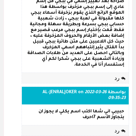
صراحة بعد تغيير إسمي في ببجي من إسم
عادي إلى إسم ببجي مزخرف بواسطة هذا
الموقع الرائع اللذي يقوم بزخرفة أسماء ببجي
كلها مقبولة في لعبة ببجي ، زادت شعبية
حسابي ببجي بسرعة وبطريقة سهلة ومجانية
فقط قمت بإختيار إسم ببجي مرعب قصير مع
إضافة بعض الأرقام والحروف المزخرفة عليه ،
حيث كل اللاعبين على مثن طائرة ببجي قبيل
بدأ القتال يثير إنتباههم اسمي المزخرف
وبالتالي احصل على العديد من طلابات الصداقة
وزيادة الشعبية على ببجي شكرا لكم أي
إستفسار أنا في الخدمة.
رد
بواسطة
2022-03-26
on
AL-JENRALJOKER
09:35:23
حبيبي اني شما اكتب اسم يكلي لا يجوز ان
يتجاوز الأسم 7احرف
رد