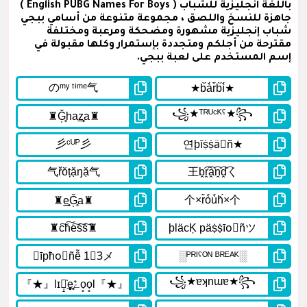
باللغة انجليزية للشباب ( English PUBG Names For Boys )
جاهزة للنسخ واللصق ، مجموعة متنوعة من أسامي ببجي
شباب إنجليزية مشهورة ومضحكة ومرعبة ومختلفة
مقترحة من أجلكم ومتجددة بإستمرار وكلها مقبولة في
إسم المستخدم على لعبة ببجي.