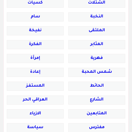
الشتلات
كسيات
النخبة
سام
الملتقى
نفيخة
المثابر
الفكرة
فهرية
إمرأة
شمس المحبة
إعادة
الحائط
المستفز
الشارع
العراقي الحر
المتابعين
الازياء
مفترس
سياسة