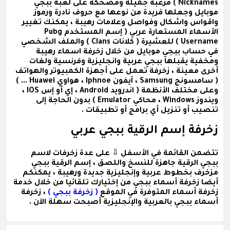
Nicknames ) مرعبة جميلة ومضحكة على لعبة ببجي
موبايل وجعلها فريدة من نوعها مع حروف نادرة ورموز
واقواس واشكال وفواصل وعلامات رهيبة ، يمكنك تغيير
الأسماء المستعارة عربي
( إسم المستخدم Pubg
Username )
للعشيرة
( كلانات Clans )
والملف الشخصي
في حساب ببجي موبايل من خلال زخرفة اسماء رهيبة
ومخفية يقبلها ببجي عربية وانجليزية وفرنسية ولغات
أخرى معينة ، زخرفة تعمل على أجهزة الكمبيوتر والهواتف
( سامسونج Samsung ، آيفون Iphnoe ، هواوي Huawei ... )
وعلى مختلف الأنظمة ( اندرويد Android ، إي أو إس IOS ،
ويندوز Windows ، محاكي Emulator ) بدون الحاجة إلى
تنصيب أو تنزيل أي برامج أو تطبيقات .
زخرفة إسم الرقية ببجي عربي
تتضمن القائمة في الأسفل ⇩ على عدة
زخرفات لاسم
ببجي الرقية
جاهزة للنسخ واللصق ،
إسم الرقية ببجي
مزخرف
بخطوط عربية وإنجليزية جديدة ورهيبة ، يمكنكم
أيضا زخرفة أسماء ببجي من إختيارك تلقائيا من خلال خدمة
زخرفة أسماء المتوفرة في الموقع
( زخرفة ببجي )
، زخرفة
أسماء ببجي بالعربية والإنجليزية أصبحت سهلة الآن .