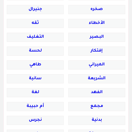
صخره
جنيرال
الأخطاء
ثقه
البصير
التغليف
إفتكار
لحسة
الميراني
طاهي
الشريعة
سانية
الفهد
لغة
مجمع
أم حبيبة
بدنية
نجرس