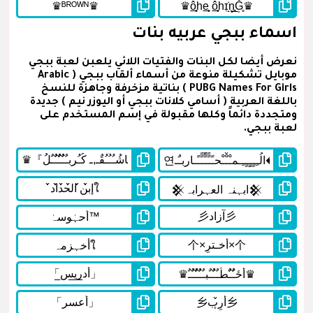
اسماء ببجي عربيه بنات
نعرض أيضا لكل البنات والفتيات اللائي يلعبن لعبة ببجي
موبايل تشكيلة منوعة من أسماء ألقاب ببجي ( Arabic
PUBG Names For Girls ) بناتية مزخرفة وجاهزة للنسخ
باللغة العربية ( أسامي كلانات ببجي أو اليوزر نيم ) جديدة
ومتجددة دائماً وكلها مقبولة في إسم المستخدم على
لعبة ببجي.