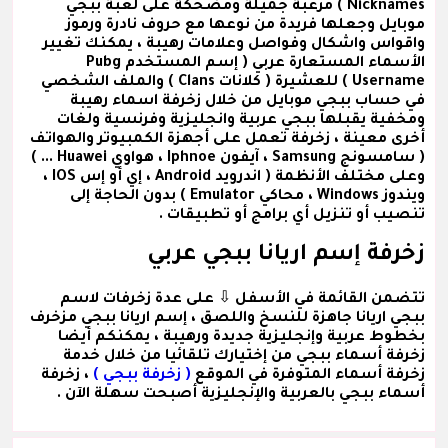
Nicknames ) مرعبة جميلة ومضحكة على لعبة ببجي
موبايل وجعلها فريدة من نوعها مع حروف نادرة ورموز
واقواس واشكال وفواصل وعلامات رهيبة ، يمكنك تغيير
الأسماء المستعارة عربي
( إسم المستخدم Pubg
Username )
للعشيرة
( كلانات Clans )
والملف الشخصي
في حساب ببجي موبايل من خلال زخرفة اسماء رهيبة
ومخفية يقبلها ببجي عربية وانجليزية وفرنسية ولغات
أخرى معينة ، زخرفة تعمل على أجهزة الكمبيوتر والهواتف
( سامسونج Samsung ، آيفون Iphnoe ، هواوي Huawei ... )
وعلى مختلف الأنظمة ( اندرويد Android ، إي أو إس IOS ،
ويندوز Windows ، محاكي Emulator ) بدون الحاجة إلى
تنصيب أو تنزيل أي برامج أو تطبيقات .
زخرفة إسم اريانا ببجي عربي
تتضمن القائمة في الأسفل ⇩ على عدة
زخرفات لاسم
ببجي اريانا
جاهزة للنسخ واللصق ،
إسم اريانا ببجي مزخرف
بخطوط عربية وإنجليزية جديدة ورهيبة ، يمكنكم أيضا
زخرفة أسماء ببجي من إختيارك تلقائيا من خلال خدمة
زخرفة أسماء المتوفرة في الموقع
( زخرفة ببجي )
، زخرفة
أسماء ببجي بالعربية والإنجليزية أصبحت سهلة الآن .