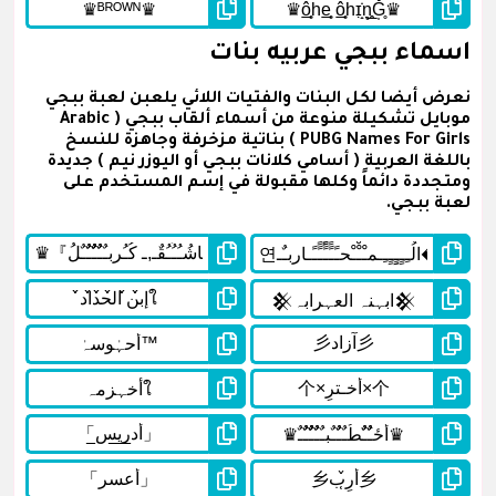
اسماء ببجي عربيه بنات
نعرض أيضا لكل البنات والفتيات اللائي يلعبن لعبة ببجي
موبايل تشكيلة منوعة من أسماء ألقاب ببجي ( Arabic
PUBG Names For Girls ) بناتية مزخرفة وجاهزة للنسخ
باللغة العربية ( أسامي كلانات ببجي أو اليوزر نيم ) جديدة
ومتجددة دائماً وكلها مقبولة في إسم المستخدم على
لعبة ببجي.