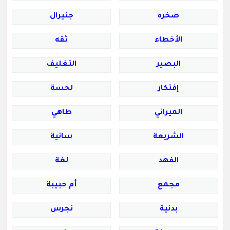
صخره
جنيرال
الأخطاء
ثقه
البصير
التغليف
إفتكار
لحسة
الميراني
طاهي
الشريعة
سانية
الفهد
لغة
مجمع
أم حبيبة
بدنية
نجرس