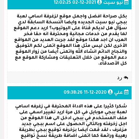
نيو سيت
2021-12-02 12:02:25
بكل صراحة افضل واجمل موقع لزغرفة اسامي لعبة
ببجي نيو سيت الجديده وايضا النسخة السابقة لدي
سؤال هل لديكم قناة على اليوتيوب؟ اريد دعم الموقع
لما يقدم من خدمات مجانية ومحترفة انه حقا فخر
العرب ان اجد هكذا موقع لقد جربت العديد من المواقع
الأخرى لكن ليس مثل هذا الموقع اتمنى لكم التوفيق
والنجاح الدائم انشاء الله واتمنى أيضا من زوار الموقع
دعم الموقع من خلال التعليقات ومشاركة الموقع مع
كل الأصدقاء.
رد
علي
2020-12-11 09:38:26
شكرا كثيرا على هذه الاداة المحترفة في زغرفه اسامي
لعبة ببجي موبايل في كل مرة اريد تغيير اسمي على
ملف المستخدم في ببجي ادخل الى هذا الموقع من
اجل زخرفته وبالتالي الحصول على اسم ببجي جديد
مزغرف ، لقد قمت ايضا بزخرفه توقيع ببجي بطريقة
رهيبة ورائعة كما اتمنى اضافة طريقة نسخ تواقيع