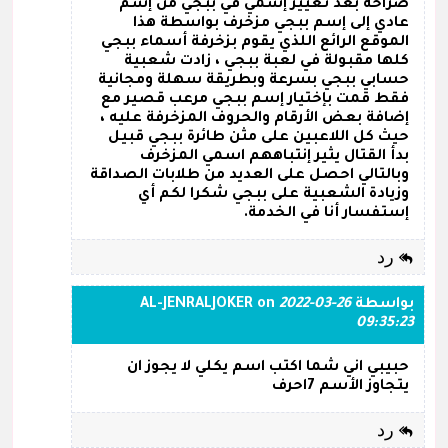
صراحة بعد تغيير إسمي في ببجي من إسم
عادي إلى إسم ببجي مزخرف بواسطة هذا
الموقع الرائع اللذي يقوم بزخرفة أسماء ببجي
كلها مقبولة في لعبة ببجي ، زادت شعبية
حسابي ببجي بسرعة وبطريقة سهلة ومجانية
فقط قمت بإختيار إسم ببجي مرعب قصير مع
إضافة بعض الأرقام والحروف المزخرفة عليه ،
حيث كل اللاعبين على مثن طائرة ببجي قبيل
بدأ القتال يثير إنتباههم اسمي المزخرف
وبالتالي احصل على العديد من طلابات الصداقة
وزيادة الشعبية على ببجي شكرا لكم أي
إستفسار أنا في الخدمة.
رد
بواسطة
2022-03-26
on
AL-JENRALJOKER
09:35:23
حبيبي اني شما اكتب اسم يكلي لا يجوز ان
يتجاوز الأسم 7احرف
رد