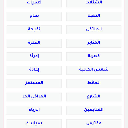
الشتلات
كسيات
النخبة
سام
الملتقى
نفيخة
المثابر
الفكرة
فهرية
إمرأة
شمس المحبة
إعادة
الحائط
المستفز
الشارع
العراقي الحر
المتابعين
الازياء
مفترس
سياسة