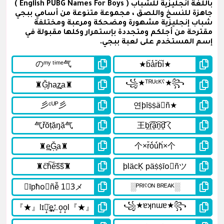
باللغة انجليزية للشباب ( English PUBG Names For Boys )
جاهزة للنسخ واللصق ، مجموعة متنوعة من أسامي ببجي
شباب إنجليزية مشهورة ومضحكة ومرعبة ومختلفة
مقترحة من أجلكم ومتجددة بإستمرار وكلها مقبولة في
إسم المستخدم على لعبة ببجي.